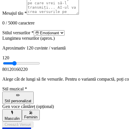
Mesajul tău *
0 / 5000 caractere
Stilul versurilor *
Lungimea versurilor (aprox.)
Aproximativ 120 cuvinte / variantă
120
80
120
160
220
Alege cât de lungi să fie versurile. Pentru o variantă compactă, poți c
Stil muzical *
✏️
Stil personalizat
Gen voce cântăreț (opțional)
🎙️
🎤
Feminin
Masculin
Creează Versuri